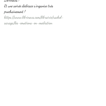
Librinova ! 
Et une soirée dédicace s’organise très 
prochainement !
https://www.librinova.com/librairie/rachel-
saraga/les-emotions-en-mediation