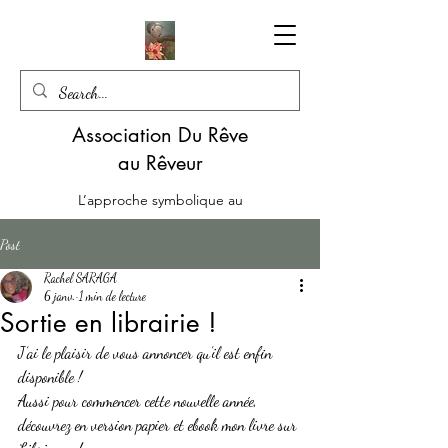
Association Du Rêve
au Rêveur
L’approche symbolique au
service d’une écoute mutuelle
Post
06.85.22.51.57
Rachel SARAGA
6 janv.
1 min de lecture
Le Livre en version papier : Les Emotions en Médiation - Alchimie du Lien de Rachel SARAGA
Sortie en librairie !
J’ai le plaisir de vous annoncer qu’il est enfin 
disponible !
Aussi pour commencer cette nouvelle année, 
découvrez en version papier et ebook mon livre sur 