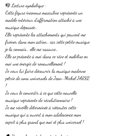
🎼 Lecture symbolique :
Cette figure inconnue masculine représente un 
modèle intérieur d’affirmation attaché à une 
musique dépassée…
Elle représente les attachements qui peuvent me 
freiner dans mon action… car cette petite musique 
je la connais… elle me rassure…
Elle se présente à moi dans ce rêve et mobilise en 
moi une énergie de renouvellement !
Je veux lui faire découvrir la musique moderne 
pétrie de sons universels de Jean-Michel JARRE 
!
Je veux le convertir à ce que cette nouvelle 
musique représente de révolutionnaire ! 
Je me réveille déterminée à réécouter cette 
musique qui a ouvert à mon adolescence mon 
esprit à plus grand que moi et plus universel !