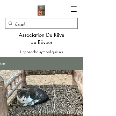
Association Du Rêve
au Rêveur
L’approche symbolique au
service d’une écoute mutuelle
Post
06.85.22.51.57
Le Livre en version papier : Les Emotions en Médiation - Alchimie du Lien de Rachel SARAGA