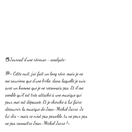
📕Journal d’une rêveuse - analyste :
💭« Cette nuit, j'ai fait un long rêve, mais je ne 
me souviens que d'une bribe, dans laquelle je suis 
avec un homme que je ne reconnais pas. Et il me 
semble qu'il est très attaché à une musique qui 
pour moi est dépassée. Et je cherche à lui faire 
découvrir la musique de Jean-Michel Jarre. Je 
lui dis « mais ce n'est pas possible, tu ne peux pas 
ne pas connaître Jean-Michel Jarre !».