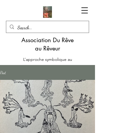
Association Du Rêve
au Rêveur
L’approche symbolique au
service d’une écoute mutuelle
Post
06.85.22.51.57
Le Livre en version papier : Les Emotions en Médiation - Alchimie du Lien de Rachel SARAGA