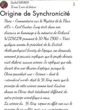
Rachel SARAGA
13 mai
2 min de lecture
Origine de Synchronicité
Dans « Commentaire sur le Mystère de la Fleur 
d’Or », Carl Gustav Jung écrit dans son 
discours en hommage à la mémoire de Richard 
WILHELM prononcé le 10 Mai 1930 :« Voici 
quelques années le président de la 
British 
Anthropological Society 
de l’époque, me demanda 
comment je pouvais expliquer que le peuple chinois 
n’ait élaboré, aucune science. Je répliquai que cela 
devait être une illusion d’optique, puisque la 
Chine possédait une « Science » dont le 
«
standard work
» était le 
Yi King
, mais que le 
principe de cette science comme tant d’autres 
choses en Chine, était totalement différent de 
notre principe scientifique à nous.
La science du  
Yi King  
repose en effet non sur le 
principe de causalité, mais sur un principe non 