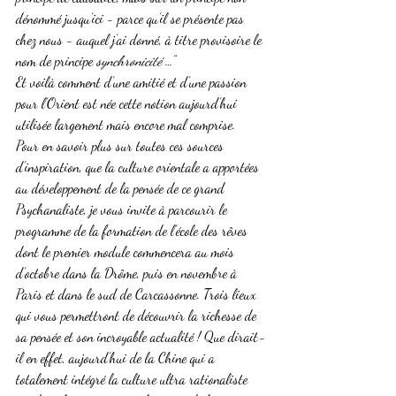
dénommé jusqu’ici - parce qu’il se présente pas 
chez nous - auquel j’ai donné, à titre provisoire le 
nom de principe 
synchronicité
 …”
Et voilà comment d’une amitié et d’une passion 
pour l’Orient est née cette notion aujourd’hui 
utilisée largement mais encore mal comprise.
Pour en savoir plus sur toutes ces sources 
d’inspiration, que la culture orientale a apportées 
au développement de la pensée de ce grand 
Psychanaliste, je vous invite à parcourir le 
programme de la formation de l’école des rêves 
dont le premier module commencera au mois 
d’octobre dans la Drôme, puis en novembre à 
Paris et dans le sud de Carcassonne. Trois lieux 
qui vous permettront de découvrir la richesse de 
sa pensée et son incroyable actualité ! Que dirait-
il en effet, aujourd’hui de la Chine qui a 
totalement intégré la culture ultra rationaliste 