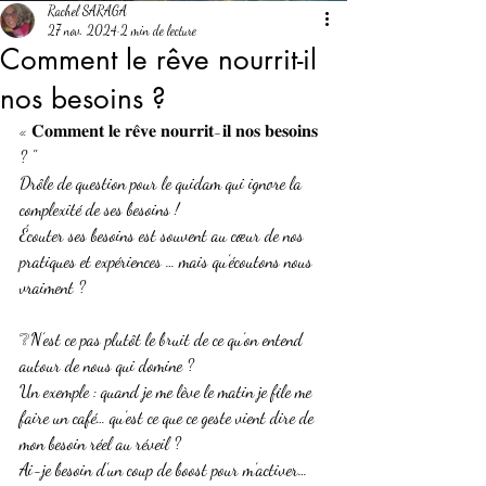
Rachel SARAGA
27 nov. 2024
2 min de lecture
Comment le rêve nourrit-il
nos besoins ?
« 𝐂𝐨𝐦𝐦𝐞𝐧𝐭 𝐥𝐞 𝐫𝐞̂𝐯𝐞 𝐧𝐨𝐮𝐫𝐫𝐢𝐭-𝐢𝐥 𝐧𝐨𝐬 𝐛𝐞𝐬𝐨𝐢𝐧𝐬 
? "
Drôle de question pour le quidam qui ignore la 
complexité de ses besoins ! 
Écouter ses besoins est souvent au cœur de nos 
pratiques et expériences … mais qu’écoutons nous 
vraiment ? 
❔N’est ce pas plutôt le bruit de ce qu’on entend 
autour de nous qui domine ? 
Un exemple : quand je me lève le matin je file me 
faire un café… qu’est ce que ce geste vient dire de 
mon besoin réel au réveil ? 
Ai-je besoin d’un coup de boost pour m’activer… 