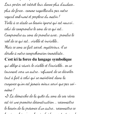
Leur porter cet intérêt leur donne plus d’audace… 
plus de force… comme ragaillardis par notre 
regard embrumé et perplexe du matin !
Voilà à ce stade un besoin ignoré qui est nourri… 
celui de comprendre le sens de ce qui est…
Comprendre au sens de prendre avec… prendre le 
réel de ce qui est… visible et invisible…
Mais ce sens se fait secret, mystérieux, il se 
dérobe à notre compréhension immédiate… 
𝐂’𝐞𝐬𝐭 𝐢𝐜𝐢 𝐥𝐚 𝐟𝐨𝐫𝐜𝐞 𝐝𝐮 𝐥𝐚𝐧𝐠𝐚𝐠𝐞 𝐬𝐲𝐦𝐛𝐨𝐥𝐢𝐪𝐮𝐞 
qui oblige à réunir le visible et l’invisible… en se 
tournant vers un autre… refusant de se dévoiler 
tout à fait à celui qui se maintient dans la 
croyance qu’on est jamais mieux servi que par soi-
même !
🌙 La démarche de la quête du sens de ses rêves 
est ici une première déconstruction … reconnaître 
le besoin de la présence d’un autre… reconnaître ce 