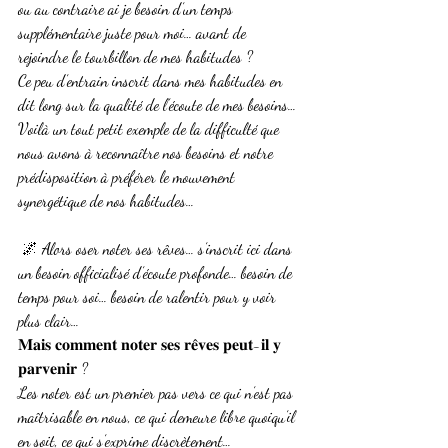
ou au contraire ai je besoin d’un temps 
supplémentaire juste pour moi… avant de 
rejoindre le tourbillon de mes habitudes ?
Ce peu d’entrain inscrit dans mes habitudes en 
dit long sur la qualité de l’écoute de mes besoins… 
Voilà un tout petit exemple de la difficulté que 
nous avons à reconnaître nos besoins et notre 
prédisposition à préférer le mouvement 
synergétique de nos habitudes…
 🌌 Alors oser noter ses rêves… s’inscrit ici dans 
un besoin officialisé d’écoute profonde… besoin de 
temps pour soi… besoin de ralentir pour y voir 
plus clair…
𝐌𝐚𝐢𝐬 𝐜𝐨𝐦𝐦𝐞𝐧𝐭 𝐧𝐨𝐭𝐞𝐫 𝐬𝐞𝐬 𝐫𝐞̂𝐯𝐞𝐬 𝐩𝐞𝐮𝐭-𝐢𝐥 𝐲 
𝐩𝐚𝐫𝐯𝐞𝐧𝐢𝐫 ?
Les noter est un premier pas vers ce qui n’est pas 
maîtrisable en nous, ce qui demeure libre quoiqu’il 
en soit, ce qui s’exprime discrètement…