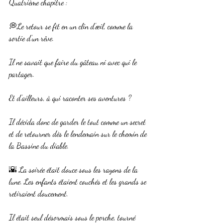
Quatrième chapitre :
💭Le retour se fit en un clin d’œil, comme la 
sortie d’un rêve. 
Il ne savait que faire du gâteau ni avec qui le 
partager.
Et d’ailleurs, à qui raconter ses aventures ?
Il décida donc de garder le tout comme un secret 
et de retourner dès le lendemain sur le chemin de 
la Bassine du diable.
🌇 La soirée était douce sous les rayons de la 
lune. Les enfants étaient couchés et les grands se 
retiraient doucement.
Il était seul désormais sous le porche, tourné 