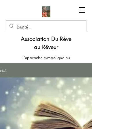
Association Du Rêve
au Rêveur
L’approche symbolique au
service d’une écoute mutuelle
Post
06.85.22.51.57
Le Livre en version papier : Les Emotions en Médiation - Alchimie du Lien de Rachel SARAGA