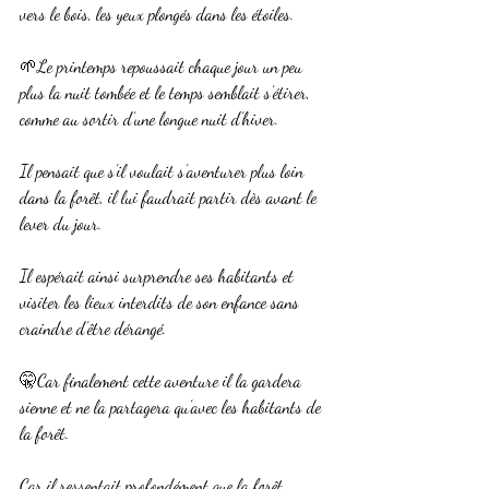
vers le bois, les yeux plongés dans les étoiles.
🌱Le printemps repoussait chaque jour un peu 
plus la nuit tombée et le temps semblait s’étirer, 
comme au sortir d’une longue nuit d’hiver.
Il pensait que s’il voulait s’aventurer plus loin 
dans la forêt, il lui faudrait partir dès avant le 
lever du jour.
Il espérait ainsi surprendre ses habitants et 
visiter les lieux interdits de son enfance sans 
craindre d’être dérangé.
🤫Car finalement cette aventure il la gardera 
sienne et ne la partagera qu’avec les habitants de 
la forêt.
Car il ressentait profondément que la forêt 