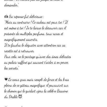
demander.”
🍰 Sa réponse fut délicieuse :
“Mais au contraire ! Ce cadeau est pour toi ! Il 
est même à toi ! Je te laisse le découvrir car il 
présente de multiples parfums, tous rares et 
magnifiquement assortis.
Il te faudra le déguster avec attention car sa 
recette est à retrouver.
Pour cela, ne le partage qu’avec des âmes délicates 
au palais raffiné qui sauront t’aider à en percer 
les secrets.”
💗Le coeur gros mais rempli de force et les bras 
pleins de ce gâteau magnifique, il poursuivit sur 
le chemin qui le guidait vjers la célèbre Bassine 
du Diable.😈 