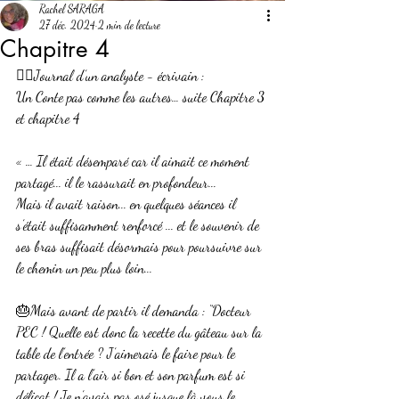
Rachel SARAGA
27 déc. 2024
2 min de lecture
Chapitre 4
✍🏼Journal d’un analyste - écrivain :
Un Conte pas comme les autres… suite Chapitre 3 
et chapitre 4
« … Il était désemparé car il aimait ce moment 
partagé... il le rassurait en profondeur...
Mais il avait raison... en quelques séances il 
s’était suffisamment renforcé ... et le souvenir de 
ses bras suffisait désormais pour poursuivre sur 
le chemin un peu plus loin...
🎂Mais avant de partir il demanda : “Docteur 
PEC ! Quelle est donc la recette du gâteau sur la 
table de l’entrée ? J’aimerais le faire pour le 
partager. Il a l’air si bon et son parfum est si 
délicat ! Je n’avais pas osé jusque là vous le 